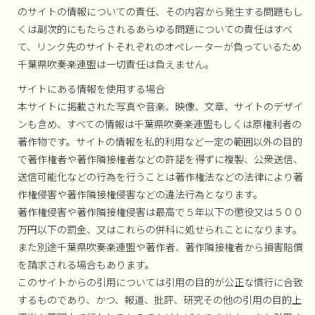
のサイトの情報についての責任、その内容から発生する問題もし
くは副次的にもたらされるあらゆる問題についての責任はすべ
て、リンク先のサイトそれぞれのオペレーターが負っているため
千葉県吹奏楽連盟は一切責任は負えません。
サイトにある情報を使用する場合
本サイトに掲載された写真や音楽、映像、文章、サイトのデザイ
ンも含め、すべての情報は千葉県吹奏楽連盟もしくは原権利者の
著作物です。サイトの情報を私的利用など一定の範囲以外の目的
で著作権者や著作隣接権者などの許諾を得ずに複製、公衆送信、
送信可能化などの行為を行うことは著作権法などの法律により著
作権侵害や著作隣接権侵害などの違法行為となります。
著作権侵害や著作隣接権侵害は最高で５年以下の懲役又は５００
万円以下の罰金、又はこれらの併科に処せられことになります。
また別途千葉県吹奏楽連盟や著作者、著作隣接権者から損害賠償
を請求される場合もあります。
このサイトからの引用については引用の目的が公正な慣行に合致
するものであり、かつ、報道、批評、研究その他の引用の目的上