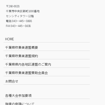
〒260-0028
千葉市中央区新町1000番地
センシティタワー12階
電話 043－445－8608
FAX 043－445－8638
HOME
千葉県吹奏楽連盟概要
千葉県吹奏楽連盟規約
千葉県県内各地区連盟のご案内
千葉県吹奏楽連盟賛助会員会
お問合せ
各種大会参加要項
後援の申請について