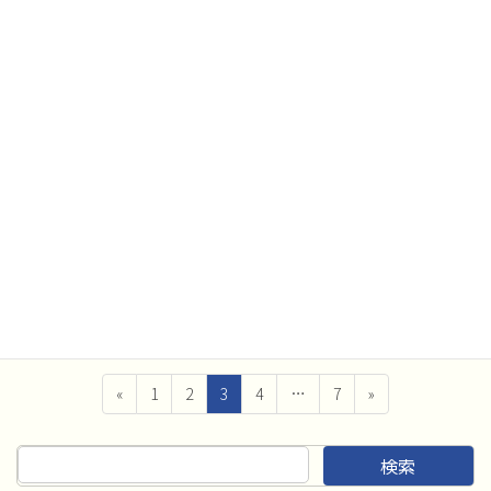
第42回千葉県アンサンブルコンテストを下記の通り開催いたしま
す。 皆様のご来場、お待ちしております。 ＜大学、職場・一般
部門＞ 期 日：平成28年12月18日（日） 10：00開演 会
場：聖徳大学附属女 […]
2016年8月8日
プログラム・進行表
吹奏楽コンクール 高等学校A部門 本選大会
進行表
平成28年度 第58回千葉県吹奏楽コンクール 8月13日 高等学校
A部門 本選大会の 出場順（進行表）を掲載しました。 出場順
（進行表）はこちら
投
ペ
ペ
ペ
ペ
ペ
«
1
2
3
4
…
7
»
稿
ー
ー
ー
ー
ー
ジ
ジ
ジ
ジ
ジ
の
検索
ペ