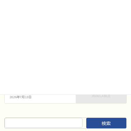
ページでお知らせいたします。
お知らせ
、
プログラム・進行表
、
各種コンクール
カテゴリー
お知らせ
前の記事
事前説明会での質問事項につい
て
2026年7月6日
お知らせ
次の記事
2026年度第2回吹奏楽部活動指導
員認定講習について
2026年7月13日
検索