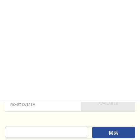
大学
、
職場・一般部門
の審査結果
を掲載しました。
各種コンクール
、
審査結果
カテゴリー
お知らせ
前の記事
アンサンブルコンテスト 開催の
ご案内
2024年12月11日
各種コンクール
次の記事
アンサンブル 中(打)、小、高 審
査結果
2024年12月21日
検索