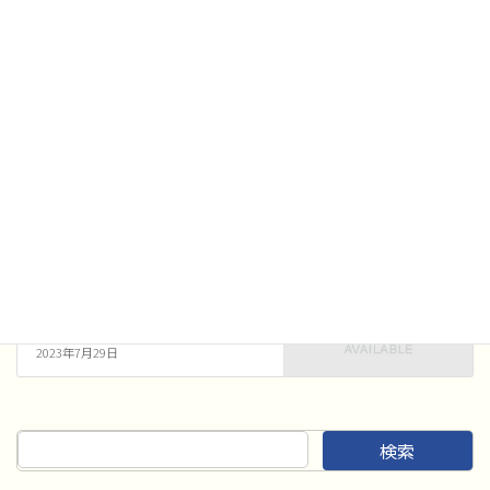
中学生の部3組～4組本選出場団体
の審査結果を掲載しました。
各種コンクール
、
審査結果
カテゴリー
各種コンクール
前の記事
吹奏楽コンクール 7月27日 審
査結果
2023年7月27日
各種コンクール
次の記事
吹奏楽コンクール 7月29日 審
査結果
2023年7月29日
検索