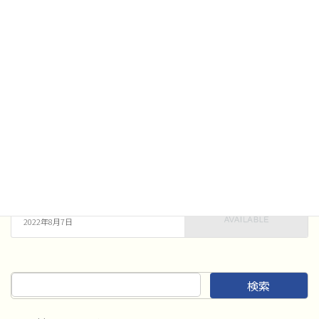
審査結果
カテゴリー
審査結果
前の記事
吹奏楽コンクール 8月5日 審
査結果
2022年8月5日
審査結果
次の記事
吹奏楽コンクール 高A本選大
会 出場順
2022年8月7日
検索