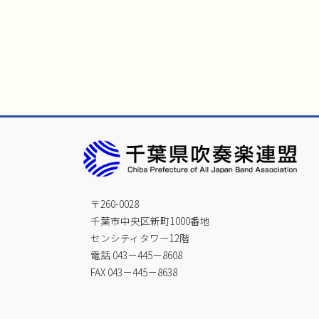
〒260-0028
千葉市中央区新町1000番地
センシティタワー12階
電話 043－445－8608
FAX 043－445－8638