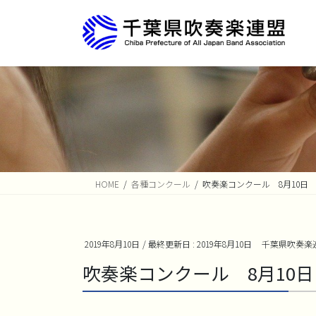
コ
ナ
ン
ビ
テ
ゲ
ン
ー
ツ
シ
に
ョ
移
ン
動
に
移
動
HOME
各種コンクール
吹奏楽コンクール 8月10日
2019年8月10日
/ 最終更新日 :
2019年8月10日
千葉県吹奏楽
吹奏楽コンクール 8月10