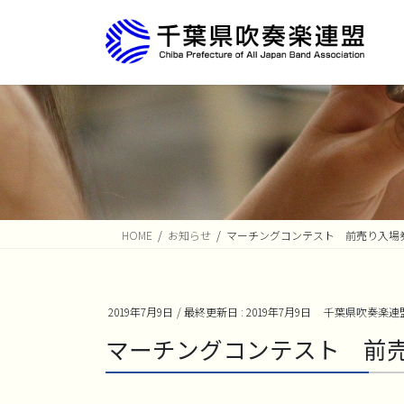
コ
ナ
ン
ビ
テ
ゲ
ン
ー
ツ
シ
に
ョ
移
ン
動
に
移
動
HOME
お知らせ
マーチングコンテスト 前売り入場
2019年7月9日
/ 最終更新日 :
2019年7月9日
千葉県吹奏楽連
マーチングコンテスト 前