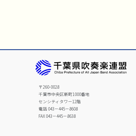
〒260-0028
千葉市中央区新町1000番地
センシティタワー12階
電話 043－445－8608
FAX 043－445－8638