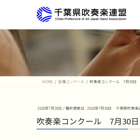
コ
ナ
ン
ビ
テ
ゲ
ン
ー
ツ
シ
に
ョ
移
ン
動
に
移
動
HOME
各種コンクール
吹奏楽コンクール 7月30日
2018年7月30日
/ 最終更新日 :
2018年7月30日
千葉県吹奏楽
吹奏楽コンクール 7月30