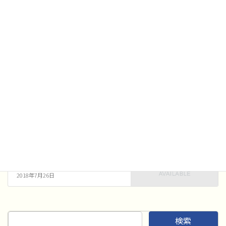
中学校B部門2組審査結果はこちら
各種コンクール
、
審査結果
カテゴリー
各種コンクール
前の記事
吹奏楽コンクール 7月24日 審
査結果
2018年7月24日
各種コンクール
次の記事
吹奏楽コンクール 7月26日 審
査結果
2018年7月26日
検索