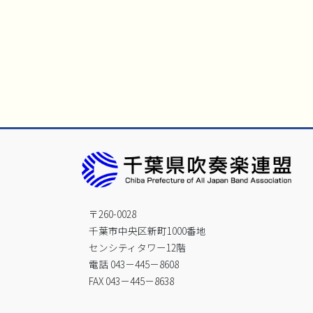
〒260-0028
千葉市中央区新町1000番地
センシティタワー12階
電話 043－445－8608
FAX 043－445－8638