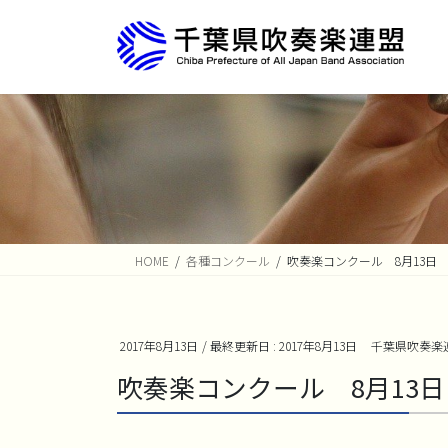
コ
ナ
ン
ビ
テ
ゲ
ン
ー
ツ
シ
に
ョ
移
ン
動
に
移
動
HOME
各種コンクール
吹奏楽コンクール 8月13日
2017年8月13日
/ 最終更新日 :
2017年8月13日
千葉県吹奏楽
吹奏楽コンクール 8月13