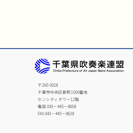
〒260-0028
千葉市中央区新町1000番地
センシティタワー12階
電話 043－445－8608
FAX 043－445－8638