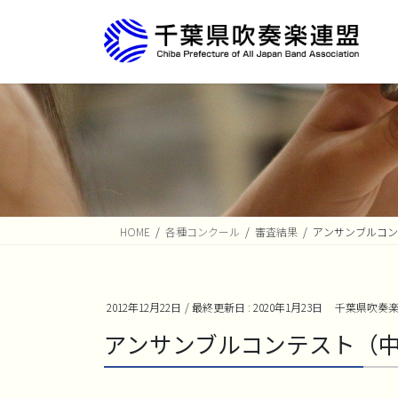
コ
ナ
ン
ビ
テ
ゲ
ン
ー
ツ
シ
に
ョ
移
ン
動
に
移
動
HOME
各種コンクール
審査結果
アンサンブルコン
2012年12月22日
/ 最終更新日 :
2020年1月23日
千葉県吹奏
アンサンブルコンテスト（